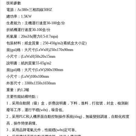
技術參數
電源：
Ac380v三相四線50HZ
總功率：
1.5KW
生產能力：
主機運行速度30-100盒/分
折紙機運行速度30-100盒/分
耗氣量：
20m3/h(壓力0.5-0.7mpa)
包裝材料：
紙盒質量；250-450g/m2(看紙盒大小定)
規(guī)格：
大尺寸(LxWxH)250x170x90mm
小尺寸：
(LxWxH)50x20x15mm
說明書：
紙的質量55-65g/m2
規(guī)格：
大尺寸(LxW)260x190mm
小尺寸：
(LxW)100x100mm
外形尺寸：
3300x1350x1650mm
重量：
約1.2噸
主要性能結構特點：
1，采用自動開（吸）盒，折疊說明書，下料，進料，打批號，封盒，檢測剔
廢等工序，運行平穩(wěn)，噪音低。
2，采用PLC和人機界面自動控制操作系統(tǒng)，無級變頻調速，自動化程度
高，操作簡便易懂。
3，采用品牌電氣元件，性能穩(wěn)定可靠。